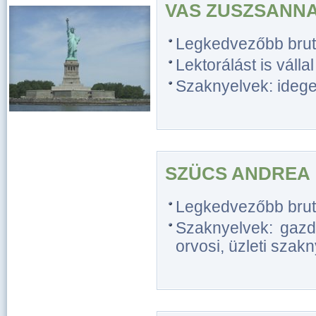
VAS ZUSZSANN
Legkedvezőbb bruttó
Lektorálást is vállal
Szaknyelvek: idegen
SZÜCS ANDREA
Legkedvezőbb bruttó 
Szaknyelvek: gazdas
orvosi, üzleti szakn