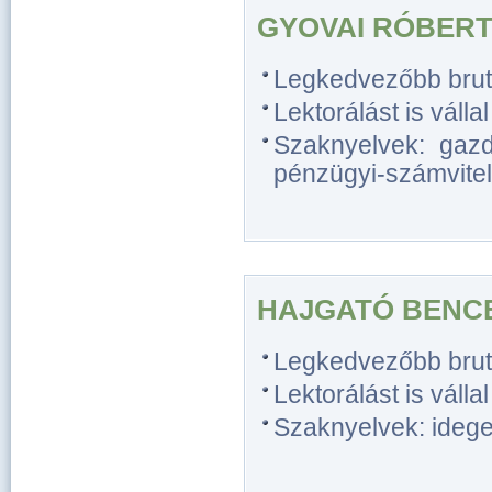
GYOVAI RÓBER
Legkedvezőbb bruttó 
Lektorálást is vállal
Szaknyelvek: gazda
pénzügyi-számviteli
HAJGATÓ BENC
Legkedvezőbb bruttó 
Lektorálást is vállal
Szaknyelvek: idegen