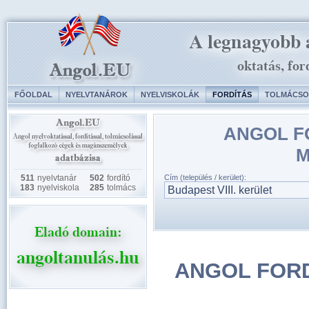
FŐOLDAL
NYELVTANÁROK
NYELVISKOLÁK
FORDÍTÁS
TOLMÁCSO
ANGOL F
M
511
nyelvtanár
502
fordító
Cím (település / kerület):
183
nyelviskola
285
tolmács
ANGOL FORD