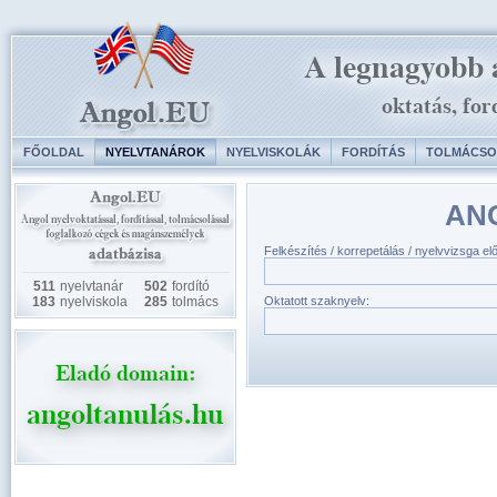
FŐOLDAL
NYELVTANÁROK
NYELVISKOLÁK
FORDÍTÁS
TOLMÁCSO
AN
Felkészítés / korrepetálás / nyelvvizsga el
511
nyelvtanár
502
fordító
183
nyelviskola
285
tolmács
Oktatott szaknyelv: