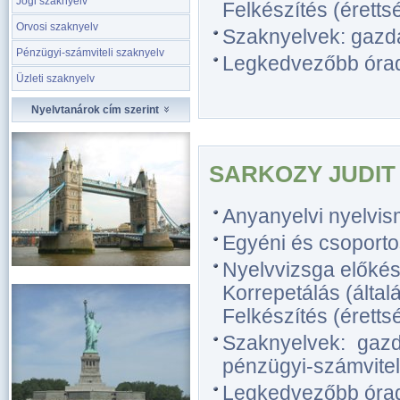
Jogi szaknyelv
Felkészítés (érettsé
Orvosi szaknyelv
Szaknyelvek: gazda
Pénzügyi-számviteli szaknyelv
Legkedvezőbb óradíj
Üzleti szaknyelv
Nyelvtanárok cím szerint
SARKOZY JUDIT
Anyanyelvi nyelvis
Egyéni és csoporto
Nyelvvizsga előkész
Korrepetálás (általá
Felkészítés (érettsé
Szaknyelvek: gazda
pénzügyi-számviteli
Legkedvezőbb óradíj