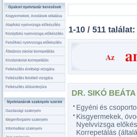
Gyakori nyelvtanár keresések
Kisgyermekek, óvodások oktatása
Alapfokú nyelvvizsga előkészítés
1-10 / 511 találat:
Középfokú nyelvvizsga előkészítés
Felsőfokú nyelvvizsga előkészítés
Általános iskolai korrepetálás
Középiskolai korrepetálás
Felkészítés érettségi vizsgára
Felkészítés felvételi vizsgára
Felkészítés állásinterjúra
DR. SIKÓ BEÁTA
Nyelvtanárok szaknyelv szerint
Egyéni és csoporto
Gazdasági szaknyelv
Kisgyermekek, óvo
Idegenforgalmi szaknyelv
Nyelvvizsga előkész
Informatikai szaknyelv
Korrepetálás (általá