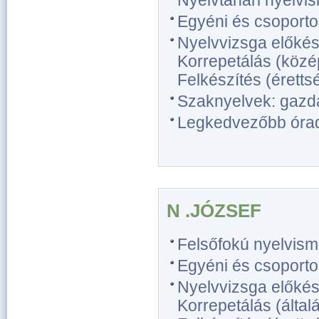
Nyelvtanári nyelvi
Egyéni és csoporto
Nyelvvizsga előkész
Korrepetálás (közép
Felkészítés (érettsé
Szaknyelvek: gazda
Legkedvezőbb óradíj
N .JÓZSEF
Felsőfokú nyelvism
Egyéni és csoporto
Nyelvvizsga előkész
Korrepetálás (általá