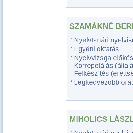
SZAMÁKNÉ BER
Nyelvtanári nyelvi
Egyéni oktatás
Nyelvvizsga előkész
Korrepetálás (általá
Felkészítés (érettsé
Legkedvezőbb óradíj
MIHOLICS LÁSZ