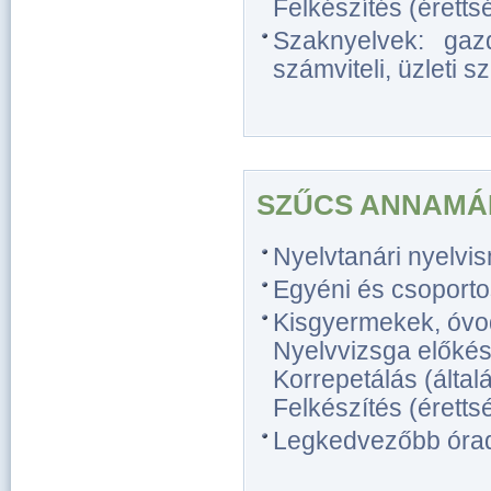
Felkészítés (érettsé
Szaknyelvek: gazd
számviteli, üzleti s
SZŰCS ANNAMÁ
Nyelvtanári nyelvi
Egyéni és csoporto
Kisgyermekek, óvo
Nyelvvizsga előkés
Korrepetálás (általá
Felkészítés (éretts
Legkedvezőbb óradíj