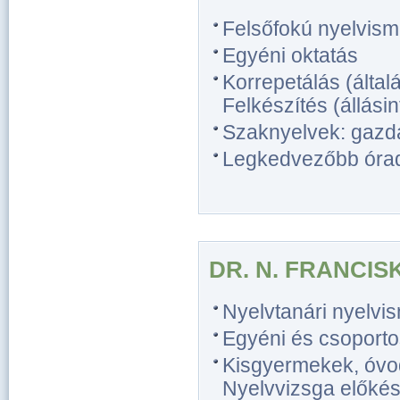
Felsőfokú nyelvism
Egyéni oktatás
Korrepetálás (általá
Felkészítés (állásin
Szaknyelvek: gazda
Legkedvezőbb óradíj
DR. N. FRANCIS
Nyelvtanári nyelvi
Egyéni és csoporto
Kisgyermekek, óvo
Nyelvvizsga előkész