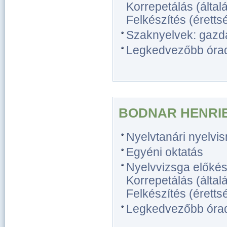
Korrepetálás (általá
Felkészítés (érettsé
Szaknyelvek: gazd
Legkedvezőbb óradíj
BODNAR HENRI
Nyelvtanári nyelvi
Egyéni oktatás
Nyelvvizsga előkész
Korrepetálás (általá
Felkészítés (érettsé
Legkedvezőbb óradíj