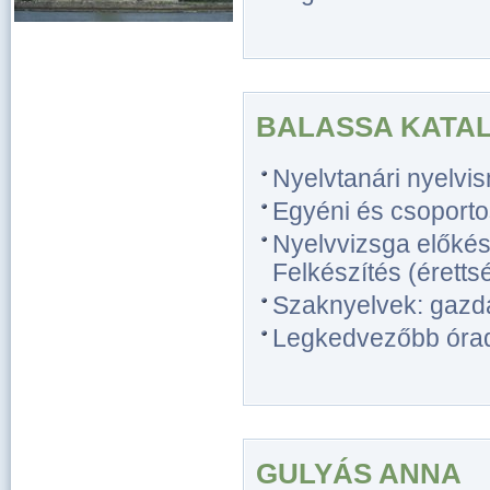
BALASSA KATAL
Nyelvtanári nyelvi
Egyéni és csoporto
Nyelvvizsga előkész
Felkészítés (érettsé
Szaknyelvek: gazda
Legkedvezőbb óradíj
GULYÁS ANNA