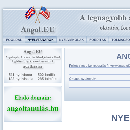
FŐOLDAL
NYELVTANÁROK
NYELVISKOLÁK
FORDÍTÁS
TOLMÁCSO
AN
Felkészítés / korrepetálás / nyelvvizsga el
511
nyelvtanár
502
fordító
183
nyelviskola
285
tolmács
Oktatott szaknyelv:
NYE