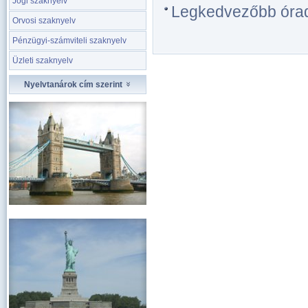
Jogi szaknyelv
Legkedvezőbb óradíj
Orvosi szaknyelv
Pénzügyi-számviteli szaknyelv
Üzleti szaknyelv
Nyelvtanárok cím szerint