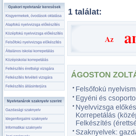
Gyakori nyelvtanár keresések
1 találat:
Kisgyermekek, óvodások oktatása
Alapfokú nyelvvizsga előkészítés
Középfokú nyelvvizsga előkészítés
Felsőfokú nyelvvizsga előkészítés
Általános iskolai korrepetálás
Középiskolai korrepetálás
Felkészítés érettségi vizsgára
ÁGOSTON ZOLT
Felkészítés felvételi vizsgára
Felkészítés állásinterjúra
Felsőfokú nyelvism
Egyéni és csoporto
Nyelvtanárok szaknyelv szerint
Nyelvvizsga előkész
Gazdasági szaknyelv
Korrepetálás (közép
Idegenforgalmi szaknyelv
Felkészítés (érettsé
Informatikai szaknyelv
Szaknyelvek: gazdas