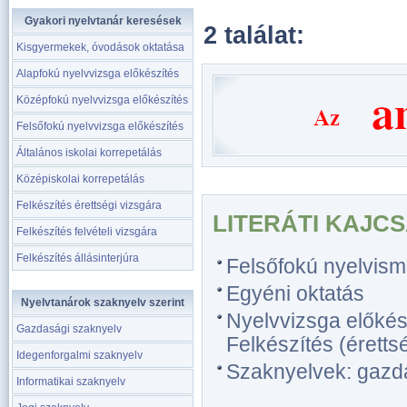
Gyakori nyelvtanár keresések
2 találat:
Kisgyermekek, óvodások oktatása
Alapfokú nyelvvizsga előkészítés
Középfokú nyelvvizsga előkészítés
Felsőfokú nyelvvizsga előkészítés
Általános iskolai korrepetálás
Középiskolai korrepetálás
Felkészítés érettségi vizsgára
LITERÁTI KAJCS
Felkészítés felvételi vizsgára
Felkészítés állásinterjúra
Felsőfokú nyelvism
Egyéni oktatás
Nyelvtanárok szaknyelv szerint
Nyelvvizsga előkész
Gazdasági szaknyelv
Felkészítés (érettsé
Idegenforgalmi szaknyelv
Szaknyelvek: gazdas
Informatikai szaknyelv