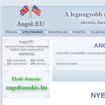
FŐOLDAL
NYELVTANÁROK
NYELVISKOLÁK
FORDÍTÁS
TOLMÁCSO
AN
Felkészítés / korrepetálás / nyelvvizsga el
511
nyelvtanár
502
fordító
183
nyelviskola
285
tolmács
Oktatott szaknyelv:
NYE