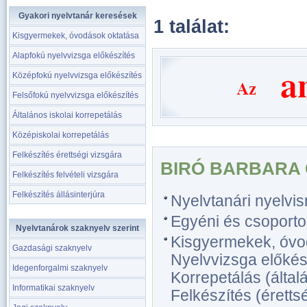
Gyakori nyelvtanár keresések
1 találat:
Kisgyermekek, óvodások oktatása
Alapfokú nyelvvizsga előkészítés
Középfokú nyelvvizsga előkészítés
Felsőfokú nyelvvizsga előkészítés
Általános iskolai korrepetálás
Középiskolai korrepetálás
Felkészítés érettségi vizsgára
BIRÓ BARBARA 
Felkészítés felvételi vizsgára
Felkészítés állásinterjúra
Nyelvtanári nyelvi
Egyéni és csoporto
Nyelvtanárok szaknyelv szerint
Kisgyermekek, óvo
Gazdasági szaknyelv
Nyelvvizsga előkész
Idegenforgalmi szaknyelv
Korrepetálás (általá
Informatikai szaknyelv
Felkészítés (érettsé