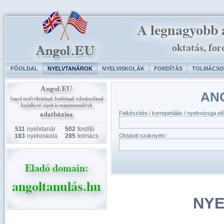
FŐOLDAL
NYELVTANÁROK
NYELVISKOLÁK
FORDÍTÁS
TOLMÁCSO
AN
Felkészítés / korrepetálás / nyelvvizsga el
511
nyelvtanár
502
fordító
183
nyelviskola
285
tolmács
Oktatott szaknyelv:
NYE