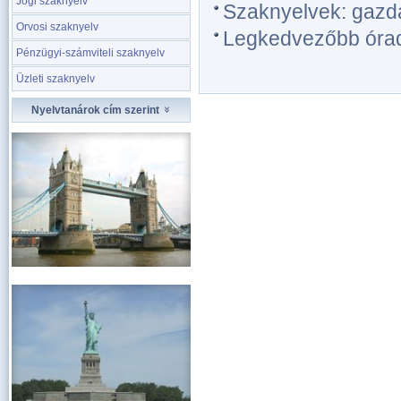
Jogi szaknyelv
Szaknyelvek: gazda
Orvosi szaknyelv
Legkedvezőbb óradíj
Pénzügyi-számviteli szaknyelv
Üzleti szaknyelv
Nyelvtanárok cím szerint