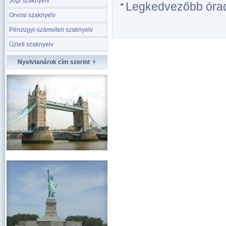
Jogi szaknyelv
Legkedvezőbb óradíj
Orvosi szaknyelv
Pénzügyi-számviteli szaknyelv
Üzleti szaknyelv
Nyelvtanárok cím szerint