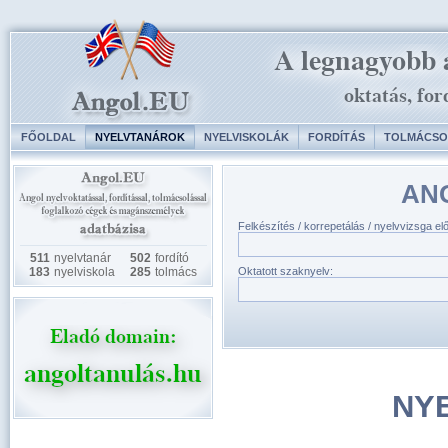
FŐOLDAL
NYELVTANÁROK
NYELVISKOLÁK
FORDÍTÁS
TOLMÁCSO
AN
Felkészítés / korrepetálás / nyelvvizsga el
511
nyelvtanár
502
fordító
183
nyelviskola
285
tolmács
Oktatott szaknyelv:
NY