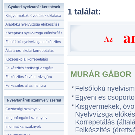
Gyakori nyelvtanár keresések
1 találat:
Kisgyermekek, óvodások oktatása
Alapfokú nyelvvizsga előkészítés
Középfokú nyelvvizsga előkészítés
Felsőfokú nyelvvizsga előkészítés
Általános iskolai korrepetálás
Középiskolai korrepetálás
Felkészítés érettségi vizsgára
MURÁR GÁBOR
Felkészítés felvételi vizsgára
Felkészítés állásinterjúra
Felsőfokú nyelvism
Egyéni és csoporto
Nyelvtanárok szaknyelv szerint
Kisgyermekek, óvo
Gazdasági szaknyelv
Nyelvvizsga előkész
Idegenforgalmi szaknyelv
Korrepetálás (általá
Informatikai szaknyelv
Felkészítés (érettsé