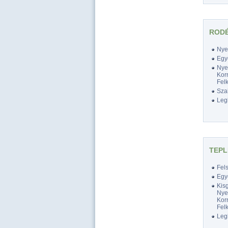
RODÉ
Nyel
Egy
Nyel
Korr
Felk
Szak
Legk
TEPL
Fel
Egy
Kis
Nyel
Korr
Felk
Legk