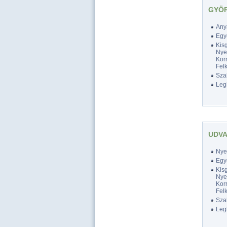
GYÖR
Any
Egy
Kis
Nyel
Korr
Felk
Szak
Legk
UDVA
Nyel
Egy
Kis
Nyel
Korr
Felk
Szak
Legk