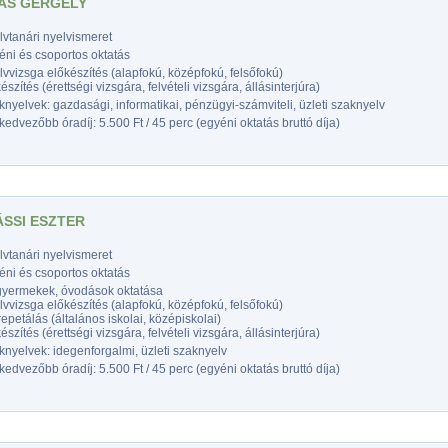
ÁS GERGELY
vtanári nyelvismeret
éni és csoportos oktatás
vvizsga előkészítés (alapfokú, középfokú, felsőfokú)
észítés (érettségi vizsgára, felvételi vizsgára, állásinterjúra)
nyelvek: gazdasági, informatikai, pénzügyi-számviteli, üzleti szaknyelv
edvezőbb óradíj: 5.500 Ft / 45 perc (egyéni oktatás bruttó díja)
SSI ESZTER
vtanári nyelvismeret
éni és csoportos oktatás
gyermekek, óvodások oktatása
vvizsga előkészítés (alapfokú, középfokú, felsőfokú)
epetálás (általános iskolai, középiskolai)
észítés (érettségi vizsgára, felvételi vizsgára, állásinterjúra)
nyelvek: idegenforgalmi, üzleti szaknyelv
edvezőbb óradíj: 5.500 Ft / 45 perc (egyéni oktatás bruttó díja)