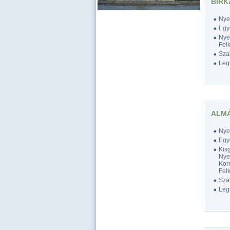
BIRK
Nyel
Egy
Nyel
Felk
Szak
Legk
ALMÁ
Nyel
Egy
Kis
Nyel
Korr
Felk
Szak
Legk