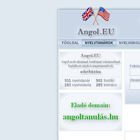
FŐOLDAL
NYELVTANÁROK
NYELVISKO
Felkés
Oktato
511
nyelvtanár
502
fordító
183
nyelviskola
285
tolmács