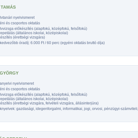
 TAMÁS
vtanári nyelvismeret
éni és csoportos oktatás
vvizsga előkészítés (alapfokú, középfokú, felsőfokú)
epetálás (általános iskolai, középiskolai)
észítés (érettségi vizsgára)
edvezőbb óradíj: 6.000 Ft / 60 perc (egyéni oktatás bruttó díja)
 GYÖRGY
anyelvi nyelvismeret
éni és csoportos oktatás
vvizsga előkészítés (alapfokú, középfokú, felsőfokú)
epetálás (általános iskolai, középiskolai)
észítés (érettségi vizsgára, felvételi vizsgára, állásinterjúra)
nyelvek: gazdasági, idegenforgalmi, informatikai, jogi, orvosi, pénzügyi-számviteli,