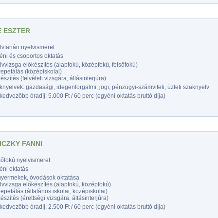
 ESZTER
vtanári nyelvismeret
éni és csoportos oktatás
vvizsga előkészítés (alapfokú, középfokú, felsőfokú)
epetálás (középiskolai)
észítés (felvételi vizsgára, állásinterjúra)
nyelvek: gazdasági, idegenforgalmi, jogi, pénzügyi-számviteli, üzleti szaknyelv
edvezőbb óradíj: 5.000 Ft / 60 perc (egyéni oktatás bruttó díja)
ICZKY FANNI
sőfokú nyelvismeret
éni oktatás
gyermekek, óvodások oktatása
vvizsga előkészítés (alapfokú, középfokú)
epetálás (általános iskolai, középiskolai)
észítés (érettségi vizsgára, állásinterjúra)
edvezőbb óradíj: 2.500 Ft / 60 perc (egyéni oktatás bruttó díja)