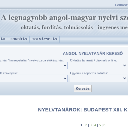
Felhaszn
LÁK
FORDÍTÁS
TOLMÁCSOLÁS
ANGOL NYELVTANÁR KERESŐ
zítés / korrepetálás / nyelvvizsga előkészítés:
Oktatás tanárnál / diáknál / online:
tt szaknyelv:
Egyéni / csoportos oktatás:
NYELVTANÁROK: BUDAPEST XIII. 
1
|
2
|
3
|
4
|
5
|
6