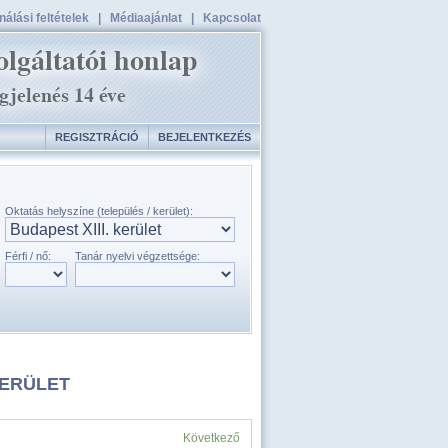
álási feltételek
|
Médiaajánlat
|
Kapcsolat
REGISZTRÁCIÓ
BEJELENTKEZÉS
Oktatás helyszíne (település / kerület):
Férfi / nő:
Tanár nyelvi végzettsége:
KERÜLET
Következő