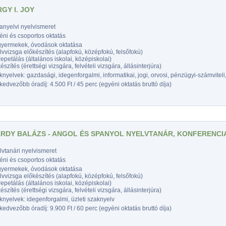
GY I. JOY
anyelvi nyelvismeret
éni és csoportos oktatás
gyermekek, óvodások oktatása
vvizsga előkészítés (alapfokú, középfokú, felsőfokú)
epetálás (általános iskolai, középiskolai)
észítés (érettségi vizsgára, felvételi vizsgára, állásinterjúra)
nyelvek: gazdasági, idegenforgalmi, informatikai, jogi, orvosi, pénzügyi-számviteli,
edvezőbb óradíj: 4.500 Ft / 45 perc (egyéni oktatás bruttó díja)
RDY BALÁZS - ANGOL ÉS SPANYOL NYELVTANÁR, KONFERENC
vtanári nyelvismeret
éni és csoportos oktatás
gyermekek, óvodások oktatása
vvizsga előkészítés (alapfokú, középfokú, felsőfokú)
epetálás (általános iskolai, középiskolai)
észítés (érettségi vizsgára, felvételi vizsgára, állásinterjúra)
nyelvek: idegenforgalmi, üzleti szaknyelv
edvezőbb óradíj: 9.900 Ft / 60 perc (egyéni oktatás bruttó díja)