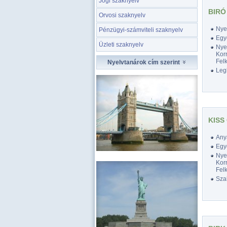
Jogi szaknyelv
BIRÓ
Orvosi szaknyelv
Nyel
Pénzügyi-számviteli szaknyelv
Egy
Üzleti szaknyelv
Nyel
Korr
Felk
Nyelvtanárok cím szerint
Legk
KISS
Any
Egy
Nyel
Korr
Felk
Szak