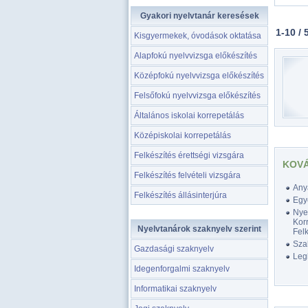
Gyakori nyelvtanár keresések
1-10 / 
Kisgyermekek, óvodások oktatása
Alapfokú nyelvvizsga előkészítés
Középfokú nyelvvizsga előkészítés
Felsőfokú nyelvvizsga előkészítés
Általános iskolai korrepetálás
Középiskolai korrepetálás
Felkészítés érettségi vizsgára
KOVÁ
Felkészítés felvételi vizsgára
Any
Felkészítés állásinterjúra
Egy
Nyel
Korr
Nyelvtanárok szaknyelv szerint
Felk
Szak
Gazdasági szaknyelv
Legk
Idegenforgalmi szaknyelv
Informatikai szaknyelv