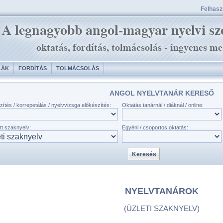
Felhaszn
LÁK
FORDÍTÁS
TOLMÁCSOLÁS
ANGOL NYELVTANÁR KERESŐ
zítés / korrepetálás / nyelvvizsga előkészítés:
Oktatás tanárnál / diáknál / online:
tt szaknyelv:
Egyéni / csoportos oktatás:
NYELVTANÁROK
(ÜZLETI SZAKNYELV)