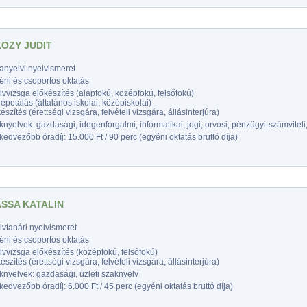
OZY JUDIT
anyelvi nyelvismeret
éni és csoportos oktatás
vvizsga előkészítés (alapfokú, középfokú, felsőfokú)
epetálás (általános iskolai, középiskolai)
észítés (érettségi vizsgára, felvételi vizsgára, állásinterjúra)
nyelvek: gazdasági, idegenforgalmi, informatikai, jogi, orvosi, pénzügyi-számviteli,
edvezőbb óradíj: 15.000 Ft / 90 perc (egyéni oktatás bruttó díja)
SSA KATALIN
vtanári nyelvismeret
éni és csoportos oktatás
vvizsga előkészítés (középfokú, felsőfokú)
észítés (érettségi vizsgára, felvételi vizsgára, állásinterjúra)
nyelvek: gazdasági, üzleti szaknyelv
edvezőbb óradíj: 6.000 Ft / 45 perc (egyéni oktatás bruttó díja)