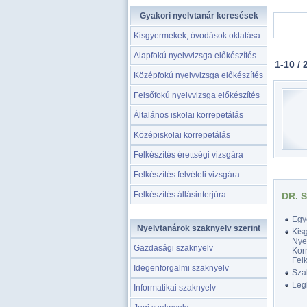
Gyakori nyelvtanár keresések
Kisgyermekek, óvodások oktatása
Alapfokú nyelvvizsga előkészítés
1-10 / 
Középfokú nyelvvizsga előkészítés
Felsőfokú nyelvvizsga előkészítés
Általános iskolai korrepetálás
Középiskolai korrepetálás
Felkészítés érettségi vizsgára
Felkészítés felvételi vizsgára
Felkészítés állásinterjúra
DR. 
Egy
Nyelvtanárok szaknyelv szerint
Kis
Nyel
Gazdasági szaknyelv
Korr
Felk
Idegenforgalmi szaknyelv
Szak
Legk
Informatikai szaknyelv