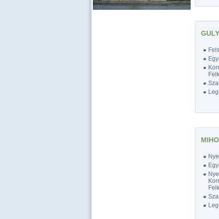
GULY
Fel
Egy
Korr
Felk
Szak
Legk
MIHO
Nyel
Egy
Nyel
Korr
Felk
Szak
Legk