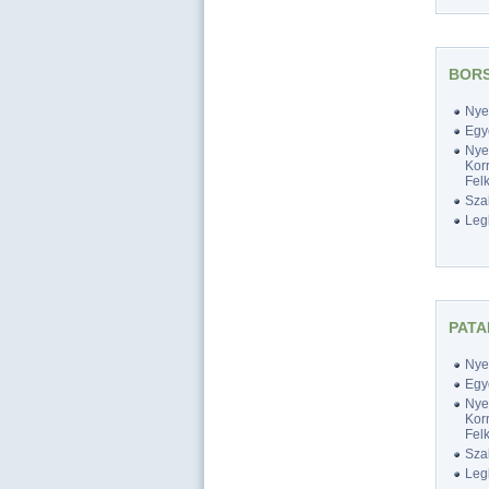
BORS
Nyel
Egy
Nyel
Korr
Felk
Szak
Legk
PATA
Nyel
Egy
Nyel
Korr
Felk
Szak
Legk