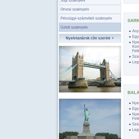
Jogi szaknyelv
Orvosi szaknyelv
Pénzügyi-számviteli szaknyelv
SARK
Üzleti szaknyelv
Any
Egy
Nyelvtanárok cím szerint
Nyel
Korr
Felk
Szak
Legk
BALA
Nyel
Egy
Nyel
Felk
Szak
Legk