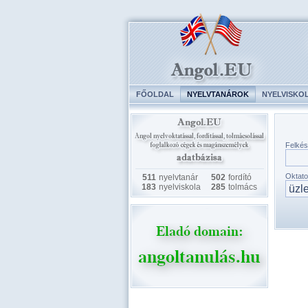
FŐOLDAL
NYELVTANÁROK
NYELVISKO
Felkés
Oktato
511
nyelvtanár
502
fordító
183
nyelviskola
285
tolmács