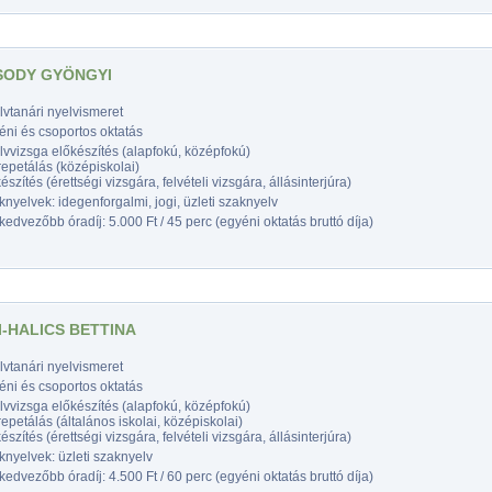
ODY GYÖNGYI
vtanári nyelvismeret
éni és csoportos oktatás
vvizsga előkészítés (alapfokú, középfokú)
epetálás (középiskolai)
észítés (érettségi vizsgára, felvételi vizsgára, állásinterjúra)
nyelvek: idegenforgalmi, jogi, üzleti szaknyelv
edvezőbb óradíj: 5.000 Ft / 45 perc (egyéni oktatás bruttó díja)
I-HALICS BETTINA
vtanári nyelvismeret
éni és csoportos oktatás
vvizsga előkészítés (alapfokú, középfokú)
epetálás (általános iskolai, középiskolai)
észítés (érettségi vizsgára, felvételi vizsgára, állásinterjúra)
nyelvek: üzleti szaknyelv
edvezőbb óradíj: 4.500 Ft / 60 perc (egyéni oktatás bruttó díja)