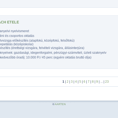
CH ETELE
anyelvi nyelvismeret
éni és csoportos oktatás
vvizsga előkészítés (alapfokú, középfokú, felsőfokú)
epetálás (középiskolai)
észítés (érettségi vizsgára, felvételi vizsgára, állásinterjúra)
nyelvek: gazdasági, idegenforgalmi, pénzügyi-számviteli, üzleti szaknyelv
edvezőbb óradíj: 10.000 Ft / 45 perc (egyéni oktatás bruttó díja)
1
|
2
|
3
|
4
|
5
|
6
|
7
|
8
|
9
| ... |
23
©
AARTEN