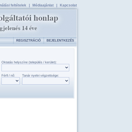
álási feltételek
|
Médiaajánlat
|
Kapcsolat
REGISZTRÁCIÓ
BEJELENTKEZÉS
Oktatás helyszíne (település / kerület):
Férfi / nő:
Tanár nyelvi végzettsége: