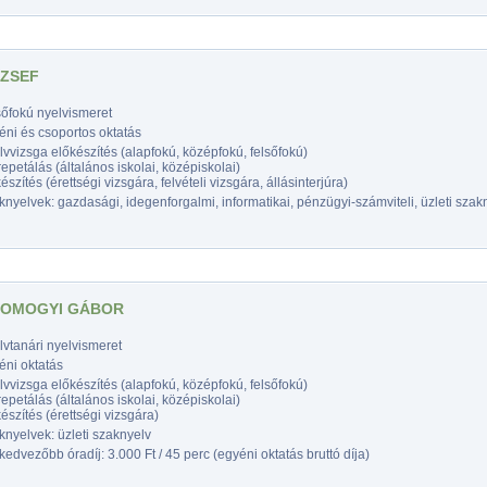
ÓZSEF
sőfokú nyelvismeret
éni és csoportos oktatás
vvizsga előkészítés (alapfokú, középfokú, felsőfokú)
epetálás (általános iskolai, középiskolai)
észítés (érettségi vizsgára, felvételi vizsgára, állásinterjúra)
nyelvek: gazdasági, idegenforgalmi, informatikai, pénzügyi-számviteli, üzleti szak
SOMOGYI GÁBOR
vtanári nyelvismeret
éni oktatás
vvizsga előkészítés (alapfokú, középfokú, felsőfokú)
epetálás (általános iskolai, középiskolai)
észítés (érettségi vizsgára)
nyelvek: üzleti szaknyelv
edvezőbb óradíj: 3.000 Ft / 45 perc (egyéni oktatás bruttó díja)