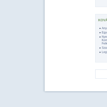
KOVÁ
Any
Egy
Nyel
Korr
Felk
Szak
Legk