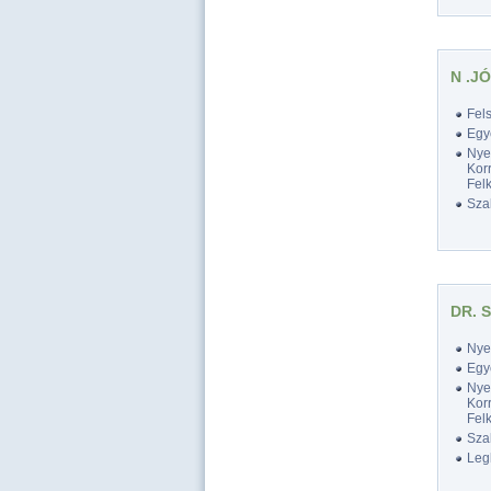
N .J
Fel
Egy
Nyel
Korr
Felk
Szak
DR. 
Nyel
Egy
Nyel
Korr
Felk
Szak
Legk