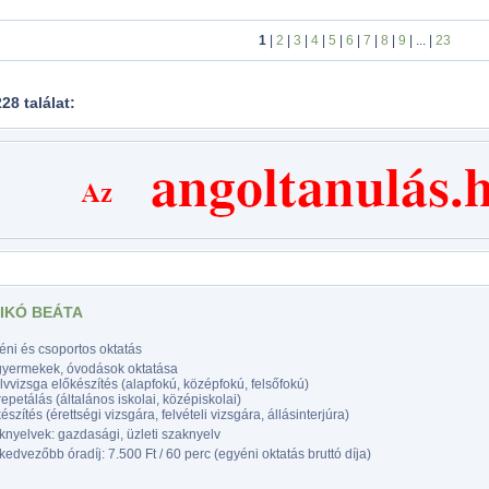
1
|
2
|
3
|
4
|
5
|
6
|
7
|
8
|
9
| ... |
23
228 találat:
SIKÓ BEÁTA
éni és csoportos oktatás
gyermekek, óvodások oktatása
vvizsga előkészítés (alapfokú, középfokú, felsőfokú)
epetálás (általános iskolai, középiskolai)
észítés (érettségi vizsgára, felvételi vizsgára, állásinterjúra)
nyelvek: gazdasági, üzleti szaknyelv
edvezőbb óradíj: 7.500 Ft / 60 perc (egyéni oktatás bruttó díja)