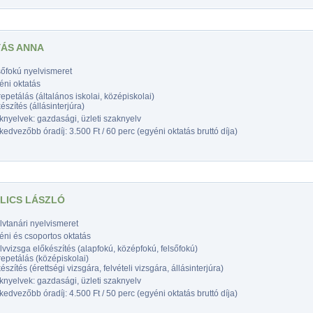
ÁS ANNA
sőfokú nyelvismeret
éni oktatás
epetálás (általános iskolai, középiskolai)
észítés (állásinterjúra)
nyelvek: gazdasági, üzleti szaknyelv
edvezőbb óradíj: 3.500 Ft / 60 perc (egyéni oktatás bruttó díja)
LICS LÁSZLÓ
vtanári nyelvismeret
éni és csoportos oktatás
vvizsga előkészítés (alapfokú, középfokú, felsőfokú)
epetálás (középiskolai)
észítés (érettségi vizsgára, felvételi vizsgára, állásinterjúra)
nyelvek: gazdasági, üzleti szaknyelv
edvezőbb óradíj: 4.500 Ft / 50 perc (egyéni oktatás bruttó díja)