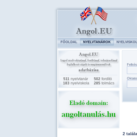
FŐOLDAL
NYELVTANÁROK
NYELVISKO
Felkés
Oktato
511
nyelvtanár
502
fordító
183
nyelviskola
285
tolmács
2 talál