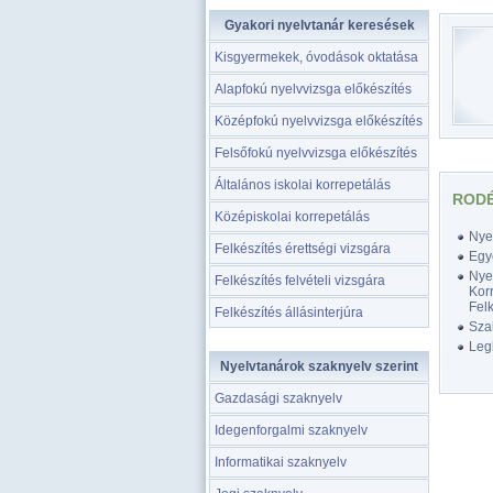
Gyakori nyelvtanár keresések
Kisgyermekek, óvodások oktatása
Alapfokú nyelvvizsga előkészítés
Középfokú nyelvvizsga előkészítés
Felsőfokú nyelvvizsga előkészítés
Általános iskolai korrepetálás
RODÉ
Középiskolai korrepetálás
Nyel
Felkészítés érettségi vizsgára
Egy
Nyel
Felkészítés felvételi vizsgára
Korr
Felk
Felkészítés állásinterjúra
Szak
Legk
Nyelvtanárok szaknyelv szerint
Gazdasági szaknyelv
Idegenforgalmi szaknyelv
Informatikai szaknyelv