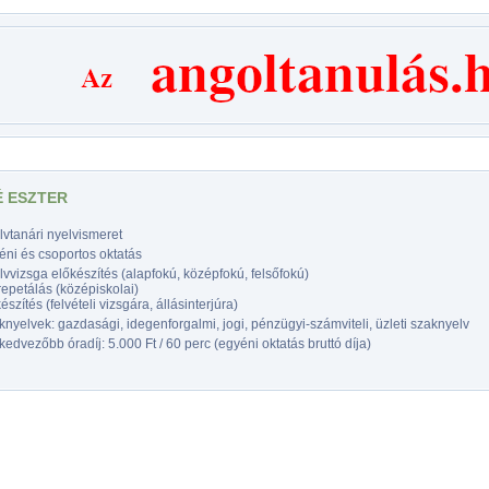
 ESZTER
vtanári nyelvismeret
éni és csoportos oktatás
vvizsga előkészítés (alapfokú, középfokú, felsőfokú)
epetálás (középiskolai)
észítés (felvételi vizsgára, állásinterjúra)
nyelvek: gazdasági, idegenforgalmi, jogi, pénzügyi-számviteli, üzleti szaknyelv
edvezőbb óradíj: 5.000 Ft / 60 perc (egyéni oktatás bruttó díja)