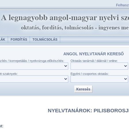
Felhaszn
LÁK
FORDÍTÁS
TOLMÁCSOLÁS
ANGOL NYELVTANÁR KERESŐ
zítés / korrepetálás / nyelvvizsga előkészítés:
Oktatás tanárnál / diáknál / online:
tt szaknyelv:
Egyéni / csoportos oktatás:
NYELVTANÁROK: PILISBOROS
at: