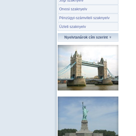
Jogi szaknyelv
Orvosi szaknyelv
Pénzügyi-számviteli szaknyelv
Üzleti szaknyelv
Nyelvtanárok cím szerint