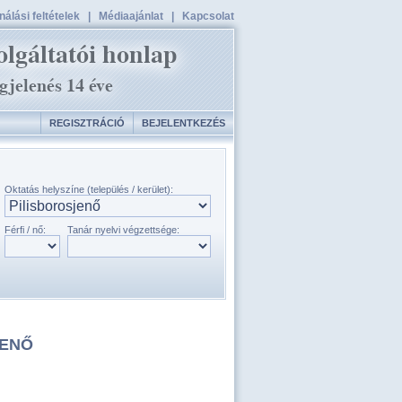
álási feltételek
|
Médiaajánlat
|
Kapcsolat
REGISZTRÁCIÓ
BEJELENTKEZÉS
Oktatás helyszíne (település / kerület):
Férfi / nő:
Tanár nyelvi végzettsége:
JENŐ