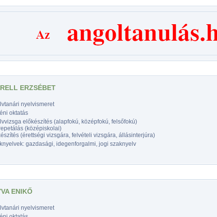
RELL ERZSÉBET
vtanári nyelvismeret
éni oktatás
vvizsga előkészítés (alapfokú, középfokú, felsőfokú)
epetálás (középiskolai)
észítés (érettségi vizsgára, felvételi vizsgára, állásinterjúra)
nyelvek: gazdasági, idegenforgalmi, jogi szaknyelv
VA ENIKŐ
vtanári nyelvismeret
éni oktatás