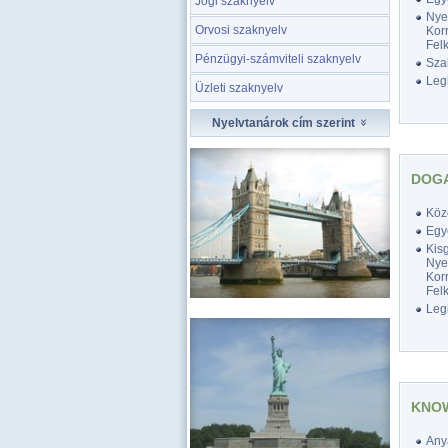
Jogi szaknyelv
Nyel
Orvosi szaknyelv
Korr
Felk
Pénzügyi-számviteli szaknyelv
Szak
Legk
Üzleti szaknyelv
Nyelvtanárok cím szerint
DOGA
Köz
Egy
Kis
Nyel
Korr
Felk
Legk
KNO
Any