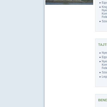
Egy
Kis
Nyel
Korr
Felk
Szak
TAJT
Nyel
Egy
Nyel
Korr
Felk
Szak
Legk
BEND