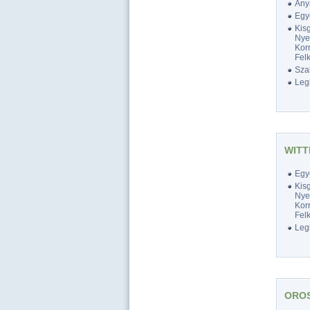
Any
Egy
Kis
Nyel
Korr
Felk
Szak
Legk
WITT
Egy
Kis
Nyel
Korr
Felk
Legk
OROS