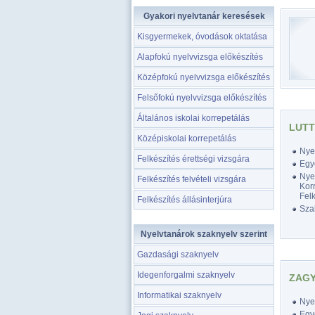
Gyakori nyelvtanár keresések
Kisgyermekek, óvodások oktatása
Alapfokú nyelvvizsga előkészítés
Középfokú nyelvvizsga előkészítés
Felsőfokú nyelvvizsga előkészítés
Általános iskolai korrepetálás
LUTT
Középiskolai korrepetálás
Nyel
Felkészítés érettségi vizsgára
Egy
Nyel
Felkészítés felvételi vizsgára
Korr
Felk
Felkészítés állásinterjúra
Szak
Nyelvtanárok szaknyelv szerint
Gazdasági szaknyelv
Idegenforgalmi szaknyelv
ZAGY
Informatikai szaknyelv
Nyel
Egy