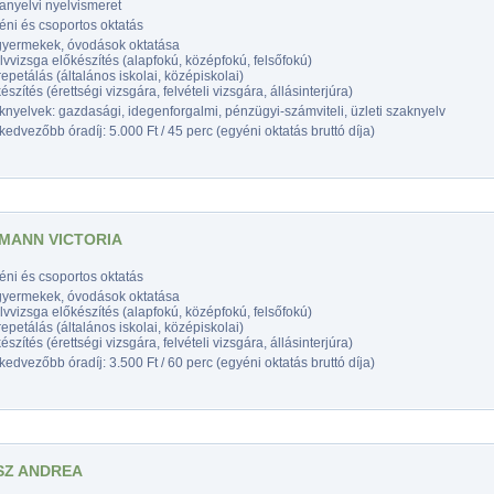
anyelvi nyelvismeret
éni és csoportos oktatás
gyermekek, óvodások oktatása
vvizsga előkészítés (alapfokú, középfokú, felsőfokú)
epetálás (általános iskolai, középiskolai)
észítés (érettségi vizsgára, felvételi vizsgára, állásinterjúra)
nyelvek: gazdasági, idegenforgalmi, pénzügyi-számviteli, üzleti szaknyelv
edvezőbb óradíj: 5.000 Ft / 45 perc (egyéni oktatás bruttó díja)
MANN VICTORIA
éni és csoportos oktatás
gyermekek, óvodások oktatása
vvizsga előkészítés (alapfokú, középfokú, felsőfokú)
epetálás (általános iskolai, középiskolai)
észítés (érettségi vizsgára, felvételi vizsgára, állásinterjúra)
edvezőbb óradíj: 3.500 Ft / 60 perc (egyéni oktatás bruttó díja)
Z ANDREA