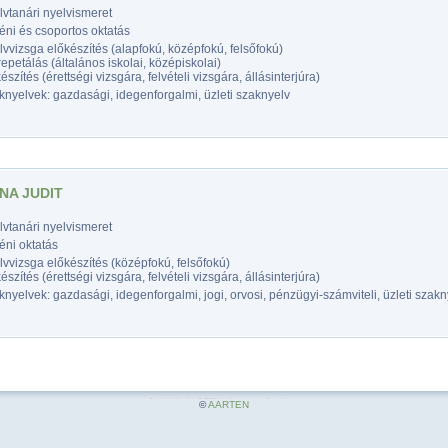
vtanári nyelvismeret
éni és csoportos oktatás
vvizsga előkészítés (alapfokú, középfokú, felsőfokú)
epetálás (általános iskolai, középiskolai)
észítés (érettségi vizsgára, felvételi vizsgára, állásinterjúra)
nyelvek: gazdasági, idegenforgalmi, üzleti szaknyelv
NA JUDIT
vtanári nyelvismeret
éni oktatás
vvizsga előkészítés (középfokú, felsőfokú)
észítés (érettségi vizsgára, felvételi vizsgára, állásinterjúra)
nyelvek: gazdasági, idegenforgalmi, jogi, orvosi, pénzügyi-számviteli, üzleti szakn
©
AARTEN