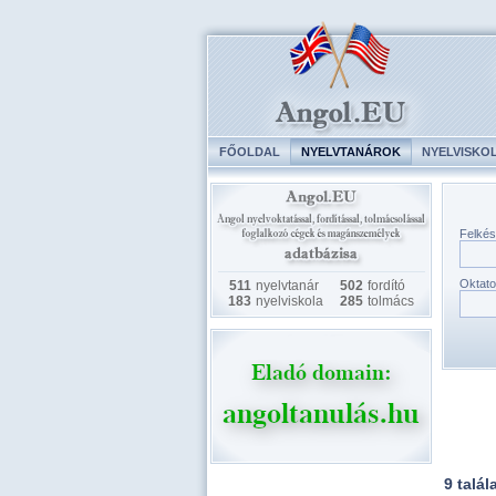
FŐOLDAL
NYELVTANÁROK
NYELVISKO
Felkés
Oktato
511
nyelvtanár
502
fordító
183
nyelviskola
285
tolmács
9 talál