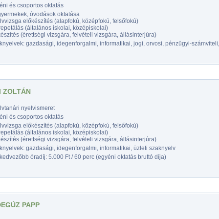
éni és csoportos oktatás
gyermekek, óvodások oktatása
vvizsga előkészítés (alapfokú, középfokú, felsőfokú)
epetálás (általános iskolai, középiskolai)
észítés (érettségi vizsgára, felvételi vizsgára, állásinterjúra)
nyelvek: gazdasági, idegenforgalmi, informatikai, jogi, orvosi, pénzügyi-számviteli,
I ZOLTÁN
vtanári nyelvismeret
éni és csoportos oktatás
vvizsga előkészítés (alapfokú, középfokú, felsőfokú)
epetálás (általános iskolai, középiskolai)
észítés (érettségi vizsgára, felvételi vizsgára, állásinterjúra)
nyelvek: gazdasági, idegenforgalmi, informatikai, üzleti szaknyelv
edvezőbb óradíj: 5.000 Ft / 60 perc (egyéni oktatás bruttó díja)
EGÚZ PAPP