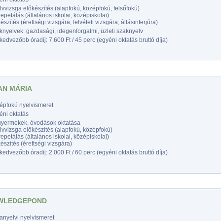
vvizsga előkészítés (alapfokú, középfokú, felsőfokú)
epetálás (általános iskolai, középiskolai)
észítés (érettségi vizsgára, felvételi vizsgára, állásinterjúra)
nyelvek: gazdasági, idegenforgalmi, üzleti szaknyelv
edvezőbb óradíj: 7.600 Ft / 45 perc (egyéni oktatás bruttó díja)
N MÁRIA
épfokú nyelvismeret
éni oktatás
gyermekek, óvodások oktatása
vvizsga előkészítés (alapfokú, középfokú)
epetálás (általános iskolai, középiskolai)
észítés (érettségi vizsgára)
edvezőbb óradíj: 2.000 Ft / 60 perc (egyéni oktatás bruttó díja)
WLEDGEPOND
anyelvi nyelvismeret