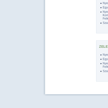
Nyel
Egy
Nyel
Korr
Felk
Szak
ZELE
Nyel
Egy
Nyel
Felk
Szak