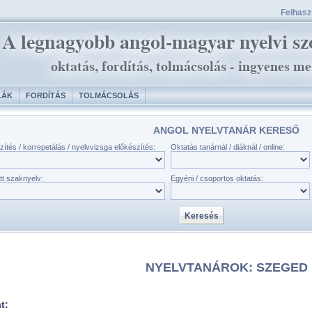
Felhaszn
LÁK
FORDÍTÁS
TOLMÁCSOLÁS
ANGOL NYELVTANÁR KERESŐ
zítés / korrepetálás / nyelvvizsga előkészítés:
Oktatás tanárnál / diáknál / online:
tt szaknyelv:
Egyéni / csoportos oktatás:
NYELVTANÁROK: SZEGED
at: