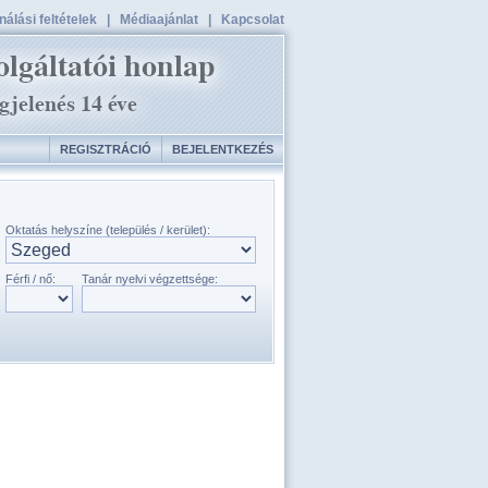
álási feltételek
|
Médiaajánlat
|
Kapcsolat
REGISZTRÁCIÓ
BEJELENTKEZÉS
Oktatás helyszíne (település / kerület):
Férfi / nő:
Tanár nyelvi végzettsége: