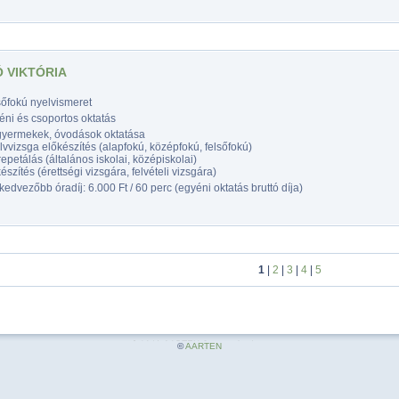
 VIKTÓRIA
sőfokú nyelvismeret
éni és csoportos oktatás
gyermekek, óvodások oktatása
vvizsga előkészítés (alapfokú, középfokú, felsőfokú)
epetálás (általános iskolai, középiskolai)
észítés (érettségi vizsgára, felvételi vizsgára)
edvezőbb óradíj: 6.000 Ft / 60 perc (egyéni oktatás bruttó díja)
1
|
2
|
3
|
4
|
5
©
AARTEN