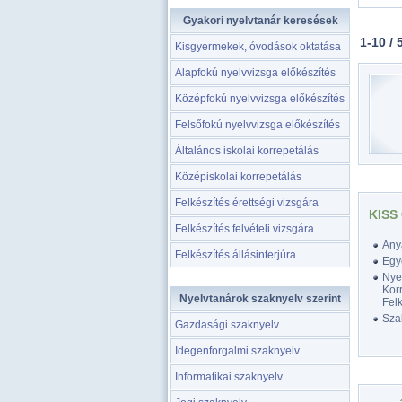
Gyakori nyelvtanár keresések
1-10 / 
Kisgyermekek, óvodások oktatása
Alapfokú nyelvvizsga előkészítés
Középfokú nyelvvizsga előkészítés
Felsőfokú nyelvvizsga előkészítés
Általános iskolai korrepetálás
Középiskolai korrepetálás
Felkészítés érettségi vizsgára
KISS
Felkészítés felvételi vizsgára
Any
Felkészítés állásinterjúra
Egy
Nyel
Korr
Nyelvtanárok szaknyelv szerint
Felk
Szak
Gazdasági szaknyelv
Idegenforgalmi szaknyelv
Informatikai szaknyelv