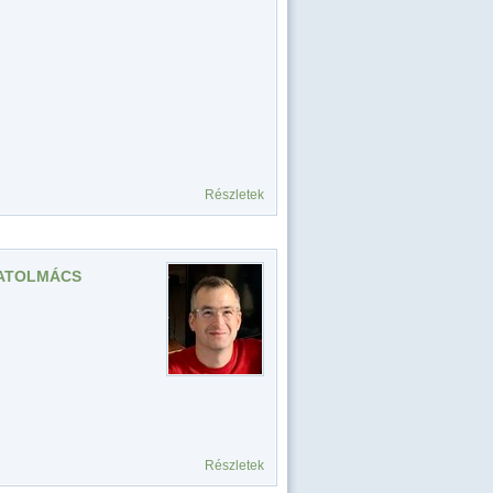
Részletek
IATOLMÁCS
Részletek