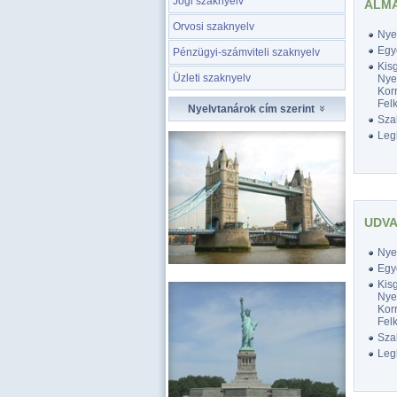
Jogi szaknyelv
ALMÁ
Orvosi szaknyelv
Nyel
Egy
Pénzügyi-számviteli szaknyelv
Kis
Üzleti szaknyelv
Nyel
Korr
Felk
Nyelvtanárok cím szerint
Szak
Legk
UDVA
Nyel
Egy
Kis
Nyel
Korr
Felk
Szak
Legk