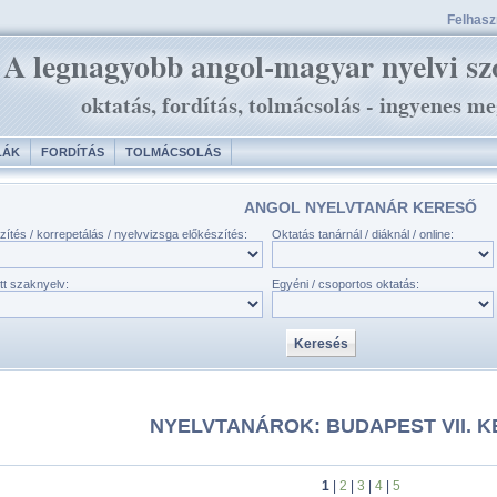
Felhaszn
LÁK
FORDÍTÁS
TOLMÁCSOLÁS
ANGOL NYELVTANÁR KERESŐ
zítés / korrepetálás / nyelvvizsga előkészítés:
Oktatás tanárnál / diáknál / online:
tt szaknyelv:
Egyéni / csoportos oktatás:
NYELVTANÁROK: BUDAPEST VII. 
1
|
2
|
3
|
4
|
5