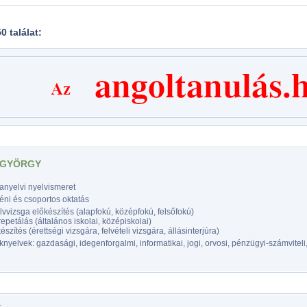
50 találat:
 GYÖRGY
anyelvi nyelvismeret
éni és csoportos oktatás
vvizsga előkészítés (alapfokú, középfokú, felsőfokú)
epetálás (általános iskolai, középiskolai)
észítés (érettségi vizsgára, felvételi vizsgára, állásinterjúra)
nyelvek: gazdasági, idegenforgalmi, informatikai, jogi, orvosi, pénzügyi-számviteli,