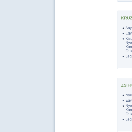
KRUZ
Any
Egy
Kis
Nyel
Korr
Felk
Legk
ZSIF
Nyel
Egy
Nyel
Korr
Felk
Legk