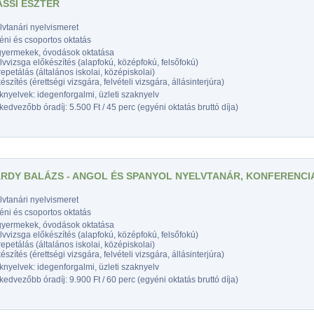
SSI ESZTER
vtanári nyelvismeret
éni és csoportos oktatás
gyermekek, óvodások oktatása
vvizsga előkészítés (alapfokú, középfokú, felsőfokú)
epetálás (általános iskolai, középiskolai)
észítés (érettségi vizsgára, felvételi vizsgára, állásinterjúra)
nyelvek: idegenforgalmi, üzleti szaknyelv
edvezőbb óradíj: 5.500 Ft / 45 perc (egyéni oktatás bruttó díja)
RDY BALÁZS - ANGOL ÉS SPANYOL NYELVTANÁR, KONFERENC
vtanári nyelvismeret
éni és csoportos oktatás
gyermekek, óvodások oktatása
vvizsga előkészítés (alapfokú, középfokú, felsőfokú)
epetálás (általános iskolai, középiskolai)
észítés (érettségi vizsgára, felvételi vizsgára, állásinterjúra)
nyelvek: idegenforgalmi, üzleti szaknyelv
edvezőbb óradíj: 9.900 Ft / 60 perc (egyéni oktatás bruttó díja)