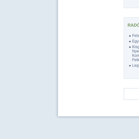
RADÓ
Fel
Egy
Kis
Nyel
Korr
Felk
Legk