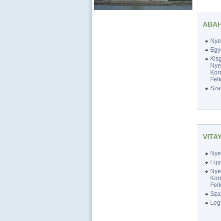
ABAH
Nyel
Egy
Kis
Nyel
Korr
Felk
Szak
VITA
Nyel
Egy
Nyel
Korr
Felk
Szak
Legk