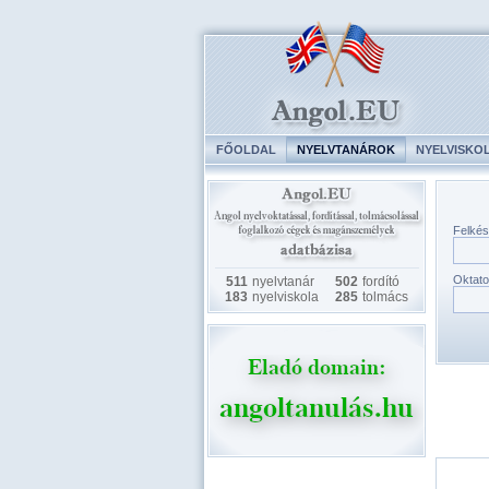
FŐOLDAL
NYELVTANÁROK
NYELVISKO
Felkés
Oktato
511
nyelvtanár
502
fordító
183
nyelviskola
285
tolmács