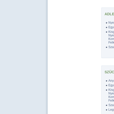
ADLE
Nyel
Egy
Kis
Nyel
Korr
Felk
Szak
SZÜC
Any
Egy
Kis
Nyel
Korr
Felk
Szak
Legk