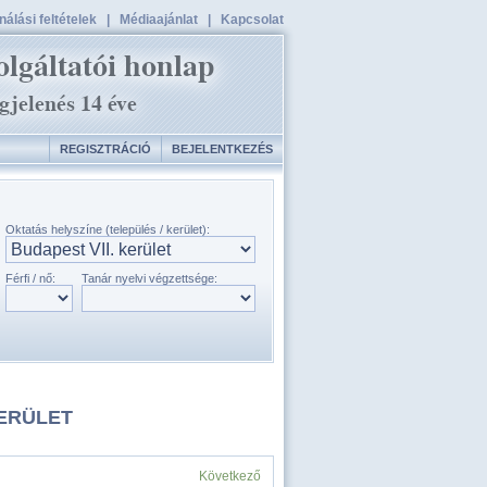
álási feltételek
|
Médiaajánlat
|
Kapcsolat
REGISZTRÁCIÓ
BEJELENTKEZÉS
Oktatás helyszíne (település / kerület):
Férfi / nő:
Tanár nyelvi végzettsége:
KERÜLET
Következő