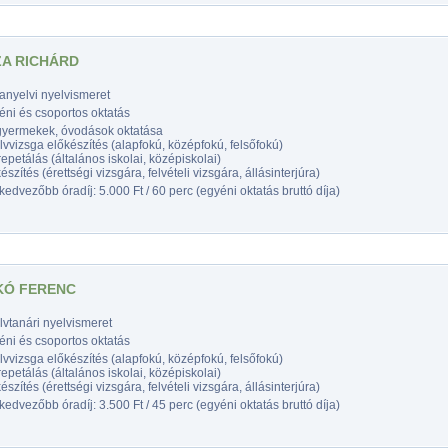
A RICHÁRD
anyelvi nyelvismeret
éni és csoportos oktatás
gyermekek, óvodások oktatása
vvizsga előkészítés (alapfokú, középfokú, felsőfokú)
epetálás (általános iskolai, középiskolai)
észítés (érettségi vizsgára, felvételi vizsgára, állásinterjúra)
edvezőbb óradíj: 5.000 Ft / 60 perc (egyéni oktatás bruttó díja)
KÓ FERENC
vtanári nyelvismeret
éni és csoportos oktatás
vvizsga előkészítés (alapfokú, középfokú, felsőfokú)
epetálás (általános iskolai, középiskolai)
észítés (érettségi vizsgára, felvételi vizsgára, állásinterjúra)
edvezőbb óradíj: 3.500 Ft / 45 perc (egyéni oktatás bruttó díja)