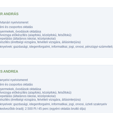
R ANDRÁS
vtanári nyelvismeret
éni és csoportos oktatás
gyermekek, óvodások oktatása
vvizsga előkészítés (alapfokú, középfokú, felsőfokú)
epetálás (általános iskolai, középiskolai)
észítés (érettségi vizsgára, felvételi vizsgára, állásinterjúra)
nyelvek: gazdasági, idegenforgalmi, informatikai, jogi, orvosi, pénzügyi-számviteli,
S ANDREA
anyelvi nyelvismeret
éni és csoportos oktatás
gyermekek, óvodások oktatása
vvizsga előkészítés (alapfokú, középfokú, felsőfokú)
epetálás (általános iskolai, középiskolai)
észítés (érettségi vizsgára, felvételi vizsgára, állásinterjúra)
nyelvek: gazdasági, idegenforgalmi, informatikai, jogi, orvosi, üzleti szaknyelv
edvezőbb óradíj: 2.500 Ft / 45 perc (egyéni oktatás bruttó díja)