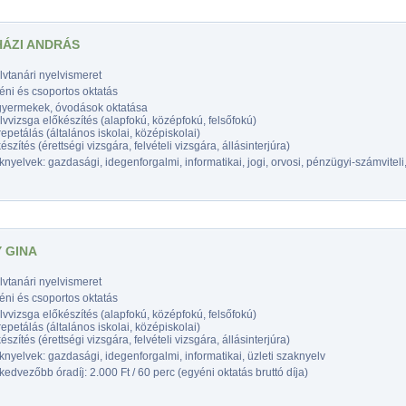
ÁZI ANDRÁS
vtanári nyelvismeret
éni és csoportos oktatás
gyermekek, óvodások oktatása
vvizsga előkészítés (alapfokú, középfokú, felsőfokú)
epetálás (általános iskolai, középiskolai)
észítés (érettségi vizsgára, felvételi vizsgára, állásinterjúra)
nyelvek: gazdasági, idegenforgalmi, informatikai, jogi, orvosi, pénzügyi-számviteli,
Y GINA
vtanári nyelvismeret
éni és csoportos oktatás
vvizsga előkészítés (alapfokú, középfokú, felsőfokú)
epetálás (általános iskolai, középiskolai)
észítés (érettségi vizsgára, felvételi vizsgára, állásinterjúra)
nyelvek: gazdasági, idegenforgalmi, informatikai, üzleti szaknyelv
edvezőbb óradíj: 2.000 Ft / 60 perc (egyéni oktatás bruttó díja)