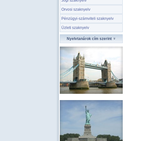
Jogi szaknyelv
Orvosi szaknyelv
Pénzügyi-számviteli szaknyelv
Üzleti szaknyelv
Nyelvtanárok cím szerint