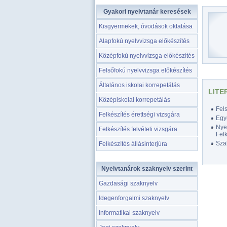
Gyakori nyelvtanár keresések
Kisgyermekek, óvodások oktatása
Alapfokú nyelvvizsga előkészítés
Középfokú nyelvvizsga előkészítés
Felsőfokú nyelvvizsga előkészítés
Általános iskolai korrepetálás
LITE
Középiskolai korrepetálás
Fel
Felkészítés érettségi vizsgára
Egy
Nyel
Felkészítés felvételi vizsgára
Felk
Szak
Felkészítés állásinterjúra
Nyelvtanárok szaknyelv szerint
Gazdasági szaknyelv
Idegenforgalmi szaknyelv
Informatikai szaknyelv