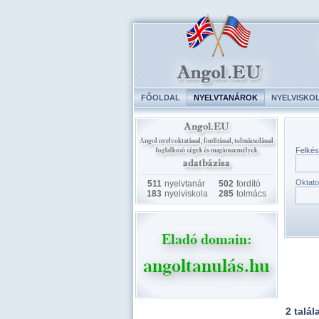
FŐOLDAL
NYELVTANÁROK
NYELVISKO
Felkés
Oktato
511
nyelvtanár
502
fordító
183
nyelviskola
285
tolmács
2 talál