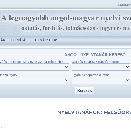
Felhaszn
LÁK
FORDÍTÁS
TOLMÁCSOLÁS
ANGOL NYELVTANÁR KERESŐ
zítés / korrepetálás / nyelvvizsga előkészítés:
Oktatás tanárnál / diáknál / online:
tt szaknyelv:
Egyéni / csoportos oktatás:
NYELVTANÁROK: FELSŐÖR
at: