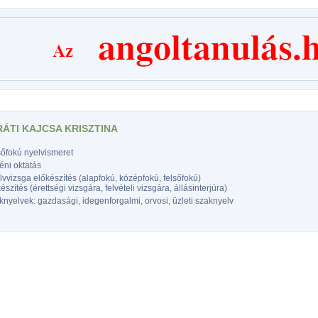
RÁTI KAJCSA KRISZTINA
sőfokú nyelvismeret
éni oktatás
vvizsga előkészítés (alapfokú, középfokú, felsőfokú)
észítés (érettségi vizsgára, felvételi vizsgára, állásinterjúra)
nyelvek: gazdasági, idegenforgalmi, orvosi, üzleti szaknyelv