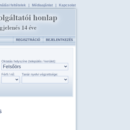
álási feltételek
|
Médiaajánlat
|
Kapcsolat
REGISZTRÁCIÓ
BEJELENTKEZÉS
Oktatás helyszíne (település / kerület):
Férfi / nő:
Tanár nyelvi végzettsége:
S