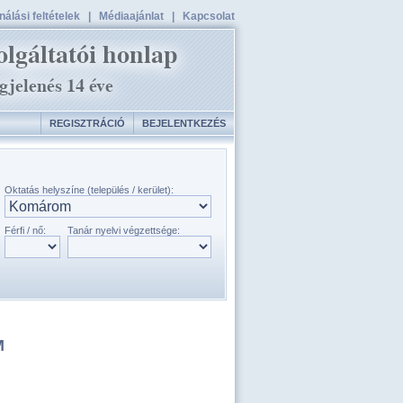
álási feltételek
|
Médiaajánlat
|
Kapcsolat
REGISZTRÁCIÓ
BEJELENTKEZÉS
Oktatás helyszíne (település / kerület):
Férfi / nő:
Tanár nyelvi végzettsége:
M