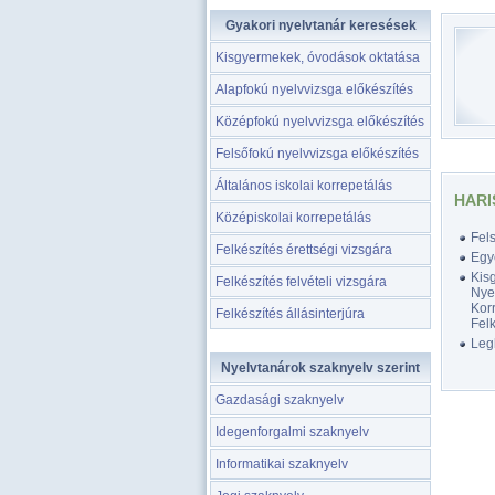
Gyakori nyelvtanár keresések
Kisgyermekek, óvodások oktatása
Alapfokú nyelvvizsga előkészítés
Középfokú nyelvvizsga előkészítés
Felsőfokú nyelvvizsga előkészítés
Általános iskolai korrepetálás
HARI
Középiskolai korrepetálás
Fel
Felkészítés érettségi vizsgára
Egy
Kis
Felkészítés felvételi vizsgára
Nyel
Korr
Felkészítés állásinterjúra
Felk
Legk
Nyelvtanárok szaknyelv szerint
Gazdasági szaknyelv
Idegenforgalmi szaknyelv
Informatikai szaknyelv