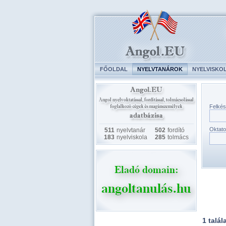
FŐOLDAL
NYELVTANÁROK
NYELVISKO
Felkés
Oktato
511
nyelvtanár
502
fordító
183
nyelviskola
285
tolmács
1 talál