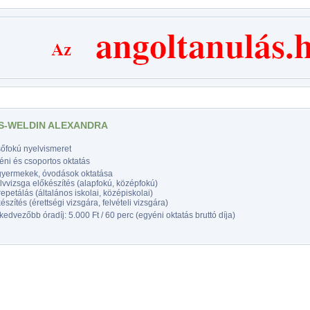
S-WELDIN ALEXANDRA
sőfokú nyelvismeret
éni és csoportos oktatás
gyermekek, óvodások oktatása
vvizsga előkészítés (alapfokú, középfokú)
epetálás (általános iskolai, középiskolai)
észítés (érettségi vizsgára, felvételi vizsgára)
edvezőbb óradíj: 5.000 Ft / 60 perc (egyéni oktatás bruttó díja)