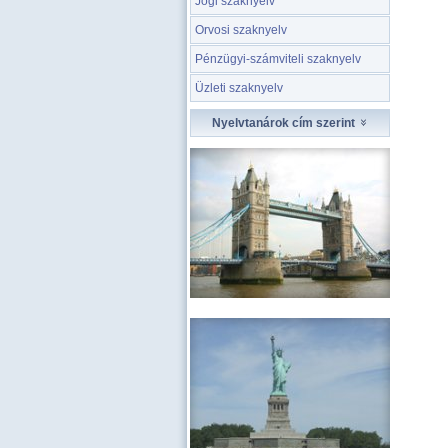
Jogi szaknyelv
Orvosi szaknyelv
Pénzügyi-számviteli szaknyelv
Üzleti szaknyelv
Nyelvtanárok cím szerint