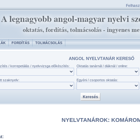
Felhaszn
LÁK
FORDÍTÁS
TOLMÁCSOLÁS
ANGOL NYELVTANÁR KERESŐ
zítés / korrepetálás / nyelvvizsga előkészítés:
Oktatás tanárnál / diáknál / online:
tt szaknyelv:
Egyéni / csoportos oktatás:
NYELVTANÁROK: KOMÁRO
at: