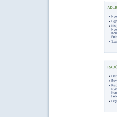
ADLE
Nyel
Egy
Kis
Nyel
Korr
Felk
Szak
RADÓ
Fel
Egy
Kis
Nyel
Korr
Felk
Legk