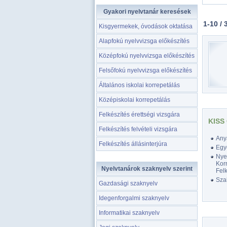
Gyakori nyelvtanár keresések
1-10 / 
Kisgyermekek, óvodások oktatása
Alapfokú nyelvvizsga előkészítés
Középfokú nyelvvizsga előkészítés
Felsőfokú nyelvvizsga előkészítés
Általános iskolai korrepetálás
Középiskolai korrepetálás
Felkészítés érettségi vizsgára
KISS
Felkészítés felvételi vizsgára
Any
Felkészítés állásinterjúra
Egy
Nyel
Korr
Nyelvtanárok szaknyelv szerint
Felk
Szak
Gazdasági szaknyelv
Idegenforgalmi szaknyelv
Informatikai szaknyelv