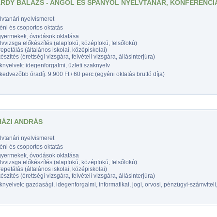
RDY BALÁZS - ANGOL ÉS SPANYOL NYELVTANÁR, KONFERENC
vtanári nyelvismeret
éni és csoportos oktatás
gyermekek, óvodások oktatása
vvizsga előkészítés (alapfokú, középfokú, felsőfokú)
epetálás (általános iskolai, középiskolai)
észítés (érettségi vizsgára, felvételi vizsgára, állásinterjúra)
nyelvek: idegenforgalmi, üzleti szaknyelv
edvezőbb óradíj: 9.900 Ft / 60 perc (egyéni oktatás bruttó díja)
ÁZI ANDRÁS
vtanári nyelvismeret
éni és csoportos oktatás
gyermekek, óvodások oktatása
vvizsga előkészítés (alapfokú, középfokú, felsőfokú)
epetálás (általános iskolai, középiskolai)
észítés (érettségi vizsgára, felvételi vizsgára, állásinterjúra)
nyelvek: gazdasági, idegenforgalmi, informatikai, jogi, orvosi, pénzügyi-számviteli,