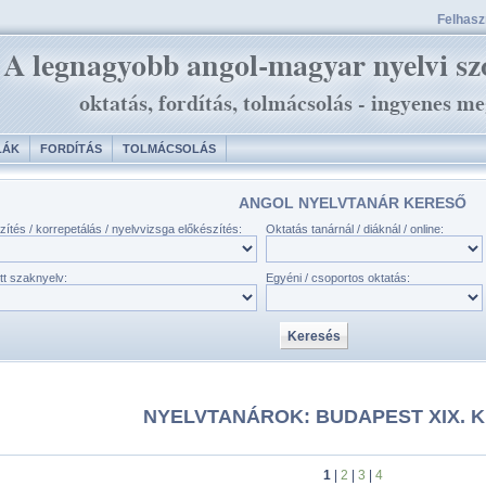
Felhaszn
LÁK
FORDÍTÁS
TOLMÁCSOLÁS
ANGOL NYELVTANÁR KERESŐ
zítés / korrepetálás / nyelvvizsga előkészítés:
Oktatás tanárnál / diáknál / online:
tt szaknyelv:
Egyéni / csoportos oktatás:
NYELVTANÁROK: BUDAPEST XIX. 
1
|
2
|
3
|
4