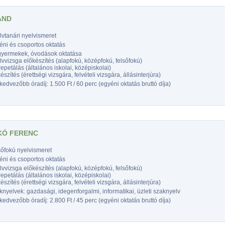
AND
vtanári nyelvismeret
éni és csoportos oktatás
gyermekek, óvodások oktatása
vvizsga előkészítés (alapfokú, középfokú, felsőfokú)
epetálás (általános iskolai, középiskolai)
észítés (érettségi vizsgára, felvételi vizsgára, állásinterjúra)
edvezőbb óradíj: 1.500 Ft / 60 perc (egyéni oktatás bruttó díja)
KÓ FERENC
sőfokú nyelvismeret
éni és csoportos oktatás
vvizsga előkészítés (alapfokú, középfokú, felsőfokú)
epetálás (általános iskolai, középiskolai)
észítés (érettségi vizsgára, felvételi vizsgára, állásinterjúra)
nyelvek: gazdasági, idegenforgalmi, informatikai, üzleti szaknyelv
edvezőbb óradíj: 2.800 Ft / 45 perc (egyéni oktatás bruttó díja)