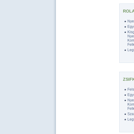
ROL
Nyel
Egy
Kis
Nyel
Korr
Felk
Legk
ZSIF
Fel
Egy
Nyel
Korr
Felk
Szak
Legk