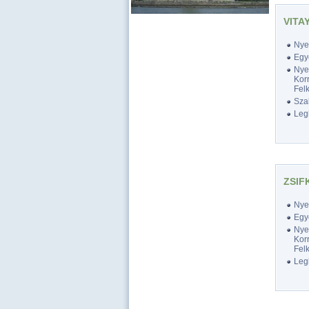
VITA
Nyel
Egy
Nyel
Korr
Felk
Szak
Legk
ZSIF
Nyel
Egy
Nyel
Korr
Felk
Legk