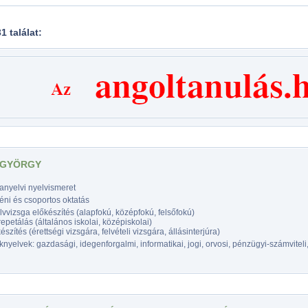
31 találat:
 GYÖRGY
anyelvi nyelvismeret
éni és csoportos oktatás
vvizsga előkészítés (alapfokú, középfokú, felsőfokú)
epetálás (általános iskolai, középiskolai)
észítés (érettségi vizsgára, felvételi vizsgára, állásinterjúra)
nyelvek: gazdasági, idegenforgalmi, informatikai, jogi, orvosi, pénzügyi-számviteli,