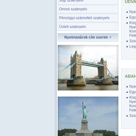
Jogi szaknyelv
UDVA
Orvosi szaknyelv
Nyel
Egy
Pénzügyi-számviteli szaknyelv
Kis
Üzleti szaknyelv
Nyel
Korr
Felk
Nyelvtanárok cím szerint
Szak
Legk
ABAH
Nyel
Egy
Kis
Nyel
Korr
Felk
Szak