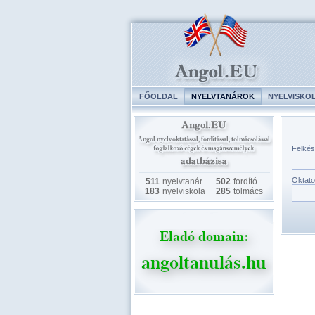
FŐOLDAL
NYELVTANÁROK
NYELVISKO
Felkés
Oktato
511
nyelvtanár
502
fordító
183
nyelviskola
285
tolmács