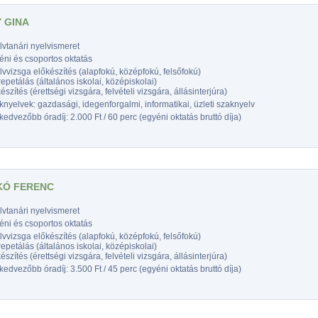
Y GINA
vtanári nyelvismeret
éni és csoportos oktatás
vvizsga előkészítés (alapfokú, középfokú, felsőfokú)
epetálás (általános iskolai, középiskolai)
észítés (érettségi vizsgára, felvételi vizsgára, állásinterjúra)
nyelvek: gazdasági, idegenforgalmi, informatikai, üzleti szaknyelv
edvezőbb óradíj: 2.000 Ft / 60 perc (egyéni oktatás bruttó díja)
KÓ FERENC
vtanári nyelvismeret
éni és csoportos oktatás
vvizsga előkészítés (alapfokú, középfokú, felsőfokú)
epetálás (általános iskolai, középiskolai)
észítés (érettségi vizsgára, felvételi vizsgára, állásinterjúra)
edvezőbb óradíj: 3.500 Ft / 45 perc (egyéni oktatás bruttó díja)