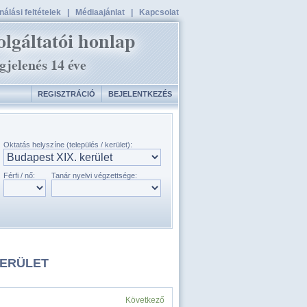
álási feltételek
|
Médiaajánlat
|
Kapcsolat
REGISZTRÁCIÓ
BEJELENTKEZÉS
Oktatás helyszíne (település / kerület):
Férfi / nő:
Tanár nyelvi végzettsége:
KERÜLET
Következő