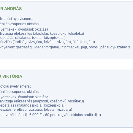
R ANDRÁS
vtanári nyelvismeret
éni és csoportos oktatás
gyermekek, óvodások oktatása
vvizsga előkészítés (alapfokú, középfokú, felsőfokú)
epetálás (általános iskolai, középiskolai)
észítés (érettségi vizsgára, felvételi vizsgára, állásinterjúra)
nyelvek: gazdasági, idegenforgalmi, informatikai, jogi, orvosi, pénzügyi-számviteli,
 VIKTÓRIA
sőfokú nyelvismeret
éni és csoportos oktatás
gyermekek, óvodások oktatása
vvizsga előkészítés (alapfokú, középfokú, felsőfokú)
epetálás (általános iskolai, középiskolai)
észítés (érettségi vizsgára, felvételi vizsgára)
edvezőbb óradíj: 6.000 Ft / 60 perc (egyéni oktatás bruttó díja)