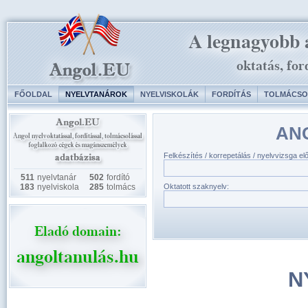
FŐOLDAL
NYELVTANÁROK
NYELVISKOLÁK
FORDÍTÁS
TOLMÁCSO
AN
Felkészítés / korrepetálás / nyelvvizsga el
511
nyelvtanár
502
fordító
183
nyelviskola
285
tolmács
Oktatott szaknyelv:
N