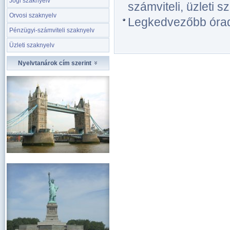
Jogi szaknyelv
számviteli, üzleti s
Orvosi szaknyelv
Legkedvezőbb óradíj
Pénzügyi-számviteli szaknyelv
Üzleti szaknyelv
Nyelvtanárok cím szerint