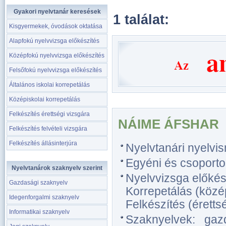
Gyakori nyelvtanár keresések
1 találat:
Kisgyermekek, óvodások oktatása
Alapfokú nyelvvizsga előkészítés
Középfokú nyelvvizsga előkészítés
Felsőfokú nyelvvizsga előkészítés
Általános iskolai korrepetálás
Középiskolai korrepetálás
Felkészítés érettségi vizsgára
NÁIME ÁFSHAR
Felkészítés felvételi vizsgára
Felkészítés állásinterjúra
Nyelvtanári nyelvi
Egyéni és csoporto
Nyelvtanárok szaknyelv szerint
Nyelvvizsga előkész
Gazdasági szaknyelv
Korrepetálás (közép
Idegenforgalmi szaknyelv
Felkészítés (érettsé
Informatikai szaknyelv
Szaknyelvek: gazd