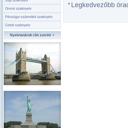
Jogi szaknyelv
Legkedvezőbb óradíj
Orvosi szaknyelv
Pénzügyi-számviteli szaknyelv
Üzleti szaknyelv
Nyelvtanárok cím szerint