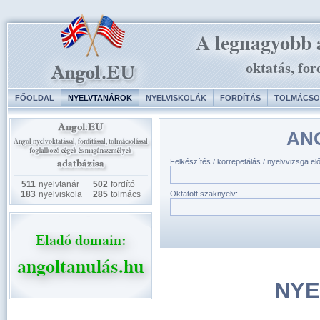
FŐOLDAL
NYELVTANÁROK
NYELVISKOLÁK
FORDÍTÁS
TOLMÁCSO
AN
Felkészítés / korrepetálás / nyelvvizsga el
511
nyelvtanár
502
fordító
183
nyelviskola
285
tolmács
Oktatott szaknyelv:
NYE