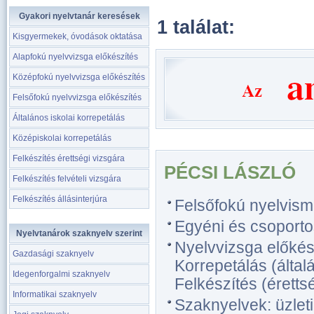
Gyakori nyelvtanár keresések
1 találat:
Kisgyermekek, óvodások oktatása
Alapfokú nyelvvizsga előkészítés
Középfokú nyelvvizsga előkészítés
Felsőfokú nyelvvizsga előkészítés
Általános iskolai korrepetálás
Középiskolai korrepetálás
Felkészítés érettségi vizsgára
PÉCSI LÁSZLÓ
Felkészítés felvételi vizsgára
Felkészítés állásinterjúra
Felsőfokú nyelvism
Egyéni és csoporto
Nyelvtanárok szaknyelv szerint
Nyelvvizsga előkész
Gazdasági szaknyelv
Korrepetálás (általá
Idegenforgalmi szaknyelv
Felkészítés (érettsé
Informatikai szaknyelv
Szaknyelvek: üzlet