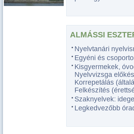
ALMÁSSI ESZTE
Nyelvtanári nyelvi
Egyéni és csoporto
Kisgyermekek, óvo
Nyelvvizsga előkész
Korrepetálás (általá
Felkészítés (érettsé
Szaknyelvek: idegen
Legkedvezőbb óradíj