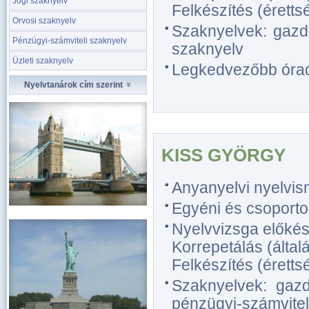
Jogi szaknyelv
Felkészítés (érettsé
Orvosi szaknyelv
Szaknyelvek: gazda
Pénzügyi-számviteli szaknyelv
szaknyelv
Üzleti szaknyelv
Legkedvezőbb óradíj
Nyelvtanárok cím szerint
KISS GYÖRGY
Anyanyelvi nyelvis
Egyéni és csoporto
Nyelvvizsga előkész
Korrepetálás (általá
Felkészítés (érettsé
Szaknyelvek: gazda
pénzügyi-számviteli