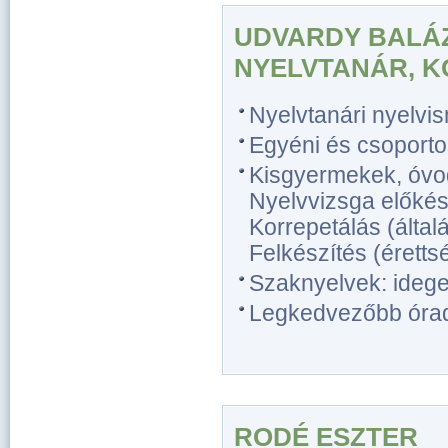
UDVARDY BALÁZ
NYELVTANÁR, 
Nyelvtanári nyelvi
Egyéni és csoporto
Kisgyermekek, óvo
Nyelvvizsga előkész
Korrepetálás (általá
Felkészítés (érettsé
Szaknyelvek: idegen
Legkedvezőbb óradíj
RODÉ ESZTER