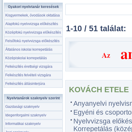
Gyakori nyelvtanár keresések
Kisgyermekek, óvodások oktatása
Alapfokú nyelvvizsga előkészítés
1-10 / 51 találat:
Középfokú nyelvvizsga előkészítés
Felsőfokú nyelvvizsga előkészítés
Általános iskolai korrepetálás
Középiskolai korrepetálás
Felkészítés érettségi vizsgára
Felkészítés felvételi vizsgára
Felkészítés állásinterjúra
KOVÁCH ETELE
Nyelvtanárok szaknyelv szerint
Anyanyelvi nyelvis
Gazdasági szaknyelv
Egyéni és csoporto
Idegenforgalmi szaknyelv
Nyelvvizsga előkész
Informatikai szaknyelv
Korrepetálás (közép