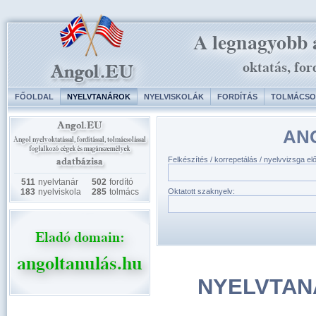
FŐOLDAL
NYELVTANÁROK
NYELVISKOLÁK
FORDÍTÁS
TOLMÁCSO
AN
Felkészítés / korrepetálás / nyelvvizsga el
511
nyelvtanár
502
fordító
183
nyelviskola
285
tolmács
Oktatott szaknyelv:
NYELVTAN