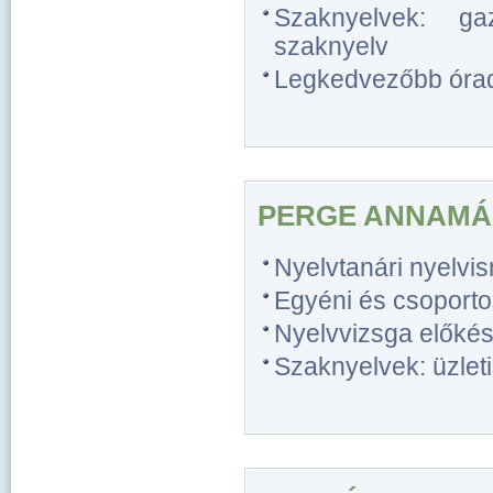
Szaknyelvek: gaz
szaknyelv
Legkedvezőbb óradíj
PERGE ANNAMÁ
Nyelvtanári nyelvi
Egyéni és csoporto
Nyelvvizsga előkész
Szaknyelvek: üzlet