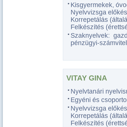
Kisgyermekek, óvo
Nyelvvizsga előkész
Korrepetálás (általá
Felkészítés (érettsé
Szaknyelvek: gazda
pénzügyi-számviteli
VITAY GINA
Nyelvtanári nyelvi
Egyéni és csoporto
Nyelvvizsga előkész
Korrepetálás (általá
Felkészítés (érettsé