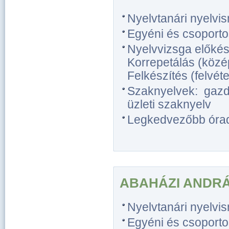
Nyelvtanári nyelvi
Egyéni és csoporto
Nyelvvizsga előkész
Korrepetálás (közép
Felkészítés (felvétel
Szaknyelvek: gazda
üzleti szaknyelv
Legkedvezőbb óradíj
ABAHÁZI ANDR
Nyelvtanári nyelvi
Egyéni és csoporto