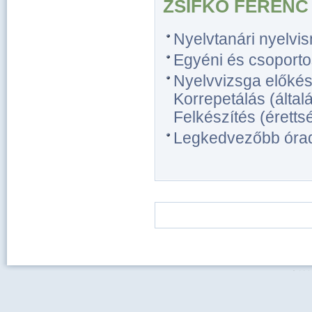
ZSIFKÓ FERENC
Nyelvtanári nyelvi
Egyéni és csoporto
Nyelvvizsga előkész
Korrepetálás (általá
Felkészítés (érettsé
Legkedvezőbb óradíj