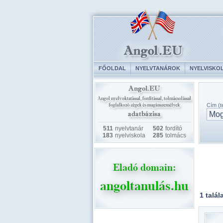
FŐOLDAL
NYELVTANÁROK
NYELVISKO
Cím (te
511
nyelvtanár
502
fordító
183
nyelviskola
285
tolmács
1 talál