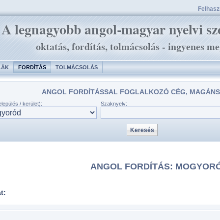
Felhaszn
LÁK
FORDÍTÁS
TOLMÁCSOLÁS
ANGOL FORDÍTÁSSAL FOGLALKOZÓ CÉG, MAGÁNS
lepülés / kerület):
Szaknyelv:
ANGOL FORDÍTÁS: MOGYOR
at: