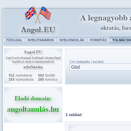
FŐOLDAL
NYELVTANÁROK
NYELVISKOLÁK
FORDÍTÁS
TOLMÁCSO
Cím (település / kerület):
511
nyelvtanár
502
fordító
183
nyelviskola
285
tolmács
1 találat: