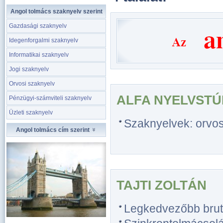
Angol tolmács szaknyelv szerint
Gazdasági szaknyelv
Idegenforgalmi szaknyelv
Informatikai szaknyelv
Jogi szaknyelv
Orvosi szaknyelv
ALFA NYELVSTÚ
Pénzügyi-számviteli szaknyelv
Üzleti szaknyelv
Szaknyelvek: orvosi
Angol tolmács cím szerint
TAJTI ZOLTÁN
Legkedvezőbb bruttó