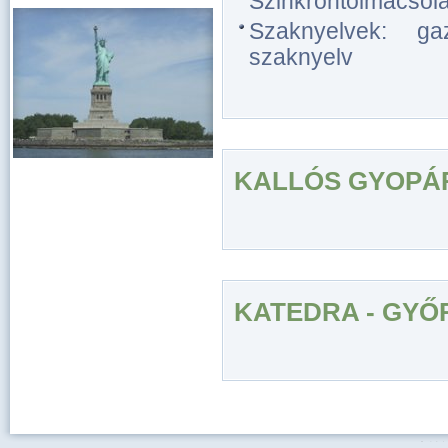
Szinkrontolmácsolás
Szaknyelvek: gaz
szaknyelv
KALLÓS GYOPÁ
KATEDRA - GYŐ