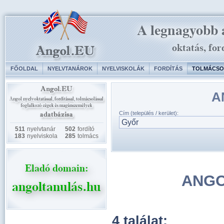
FŐOLDAL
NYELVTANÁROK
NYELVISKOLÁK
FORDÍTÁS
TOLMÁCSO
A
Cím (település / kerület):
511
nyelvtanár
502
fordító
183
nyelviskola
285
tolmács
ANGO
4 találat: